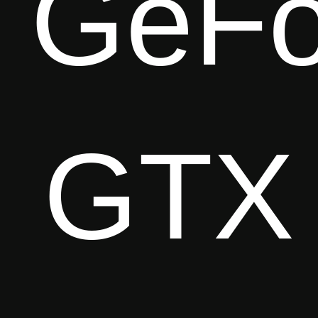
GeFo
GTX