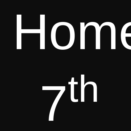
Hom
th
7